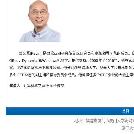
曾文军
(Kevin)
是微软亚洲研究院首席研究员和高级领导团队的成员。
Office
，
Dynamics
和
Windows
机器学习提供支持。
2003
年至
2016
年，他在密
室，贝尔实验室和松下科技公司。他分别获得清华大学、圣母大学和普林斯顿
多个
IEEE
杂志的副主编和指导委员会成员。他曾担任多个
IEEE
会议的大会主席
邀请人：
计算机科学系 王菡子教授
首页
地址：福建省厦门市厦门大学海韵园 电话
厦门大