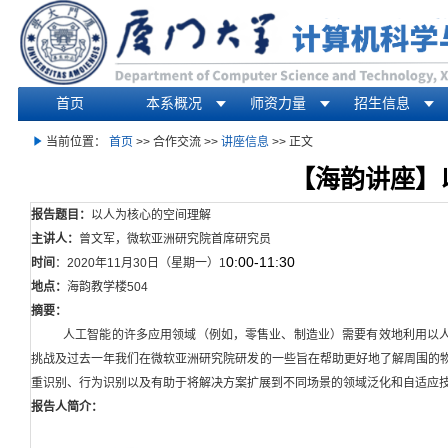
首页
本系概况
师资力量
招生信息
你在这里
当前位置：
首页
>> 合作交流 >>
讲座信息
>> 正文
【海韵讲座】
报告题目：
以人为核心的空间理解
主讲人：
曾文军，微软亚洲研究院首席研究员
0:00-11:30
时间
：
2020
年
11
月
30
日（星期一）
1
地点：
海韵教学楼
504
摘要：
人工智能的许多应用领域（例如，零售业、制造业）需要有效地利用以
挑战及过去一年我们在微软亚洲研究院研发的一些旨在帮助更好地了解周围的
重识别、行为识别以及有助于将解决方案扩展到不同场景的领域泛化和自适应
报告人简介：